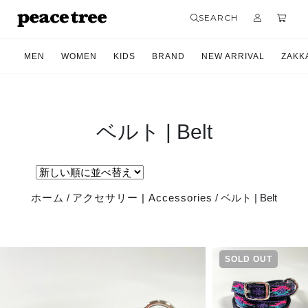
SEARCH
MEN
WOMEN
KIDS
BRAND
NEW ARRIVAL
ZAKK
ベルト | Belt
ホーム
/
アクセサリー | Accessories
/ ベルト | Belt
SOLD OUT