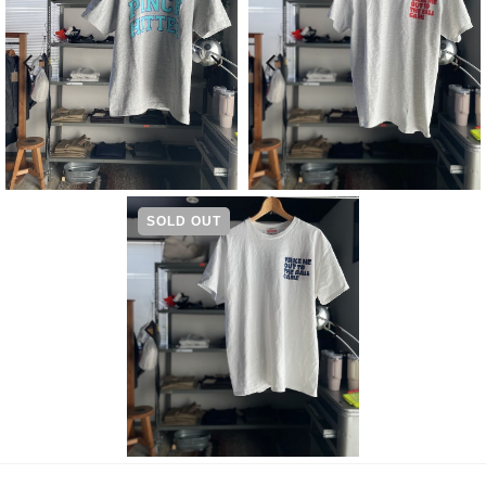
¥
6,600
¥
5,940
SOLD OUT
¥
5,940