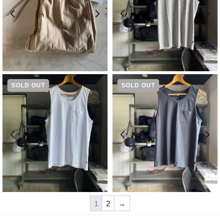
¥
9,350
¥
4,730
SOLD OUT
SOLD OUT
¥
4,730
¥
4,730
1
2
→