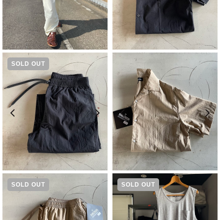
¥
5,830
¥
8,580
SOLD OUT
¥
9,350
¥
8,580
SOLD OUT
SOLD OUT