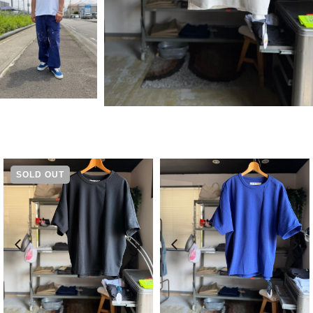
SOLD OUT
¥
9,900
¥
9,900