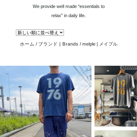
We provide well made “essentials to
relax” in daily life.
ホーム
/
ブランド | Brands
/ melple | メイプル