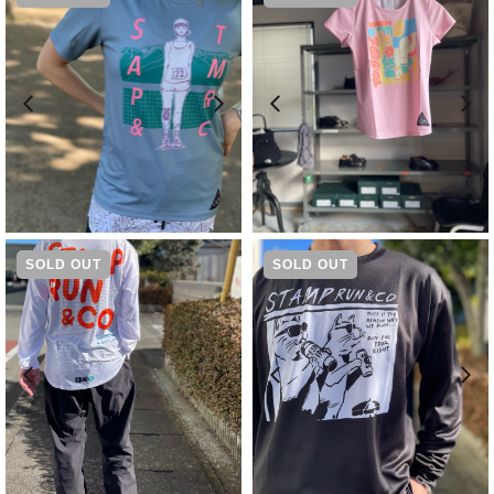
¥
5,500
¥
5,830
SOLD OUT
SOLD OUT
¥
6,930
¥
6,930