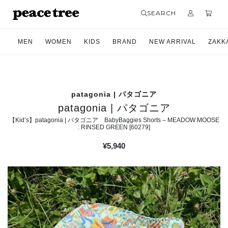
SEARCH
MEN
WOMEN
KIDS
BRAND
NEW ARRIVAL
ZAKK
patagonia | パタゴニア
patagonia | パタゴニア
【Kid’s】patagonia | パタゴニア BabyBaggies Shorts – MEADOW MOOSE
: RINSED GREEN [60279]
¥
5,940