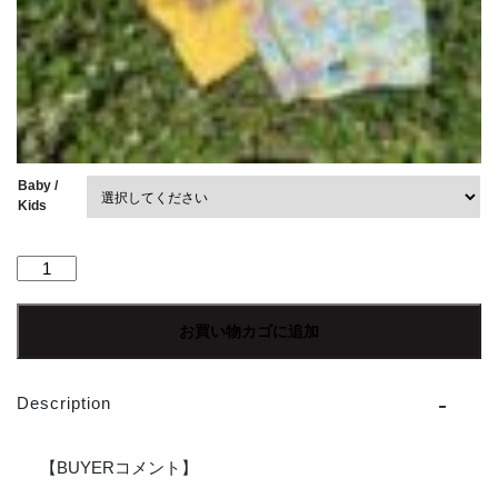
Baby /
Kids
【Kid's】
patagonia
|
お買い物カゴに追加
パ
タ
ゴ
Description
ニ
ア
BabyBaggies
【BUYERコメント】
Shorts