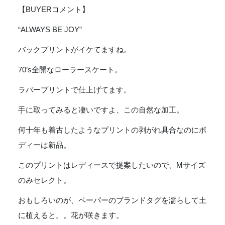
イ
【BUYERコメント】
ジ
Rycycle
“ALWAYS BE JOY”
Cotton
バックプリントがイケてますね。
Tee
"ALWAYS
70’s全開なローラースケート。
BE
JOY"
ラバープリントで仕上げてます。
-
WHITE
手に取ってみると凄いですよ、この自然な加工。
個
何十年も着古したようなプリントの剥がれ具合なのにボ
ディーは新品。
このプリントはレディースで提案したいので、Mサイズ
のみセレクト。
おもしろいのが、ペーパーのブランドタグを濡らして土
に植えると。。花が咲きます。