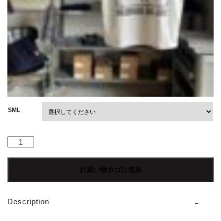
SML
【Ladies】
free
rage
お買い物カゴに追加
|
フ
リ
Description
ー
レ