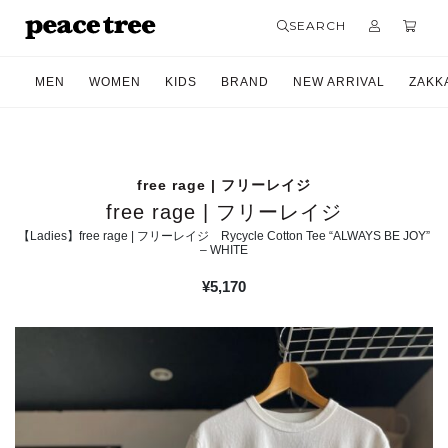
SEARCH
MEN
WOMEN
KIDS
BRAND
NEW ARRIVAL
ZAKK
free rage | フリーレイジ
free rage | フリーレイジ
【Ladies】free rage | フリーレイジ Rycycle Cotton Tee “ALWAYS BE JOY”
– WHITE
¥
5,170