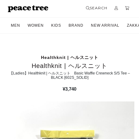
SEARCH
MEN
WOMEN
KIDS
BRAND
NEW ARRIVAL
ZAKK
Healthknit | ヘルスニット
Healthknit | ヘルスニット
【Ladies】Healthknit | ヘルスニット Basic Waffle Crewneck S/S Tee –
BLACK [602S_SOLID]
¥
3,740