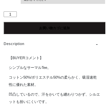
【Ladies】
Healthknit
|
お買い物カゴに追加
ヘ
ル
ス
Description
ニ
ッ
ト
【BUYERコメント】
Basic
Waffle
シンプルなサーマルTee。
Crewneck
コットン50%/ポリエステル50%の柔らかく、吸湿速乾
S/S
Tee
性に優れた素材。
-
BLACK
凹凸しているので、汗をかいても纏わりつかず、シルエ
[602S_SOLID]
ットも拾いにくいです。
個