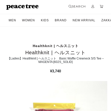
SEARCH
MEN
WOMEN
KIDS
BRAND
NEW ARRIVAL
ZAKK
Healthknit | ヘルスニット
Healthknit | ヘルスニット
【Ladies】Healthknit | ヘルスニット Basic Waffle Crewneck S/S Tee –
MAGENTA [602S_SOLID]
¥
3,740