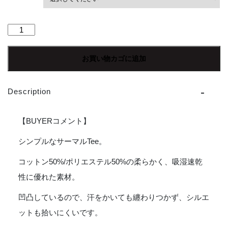
【Ladies】
Healthknit
|
お買い物カゴに追加
ヘ
ル
ス
Description
ニ
ッ
ト
【BUYERコメント】
Basic
Waffle
シンプルなサーマルTee。
Crewneck
コットン50%/ポリエステル50%の柔らかく、吸湿速乾
S/S
Tee
性に優れた素材。
-
MAGENTA
凹凸しているので、汗をかいても纏わりつかず、シルエ
[602S_SOLID]
ットも拾いにくいです。
個