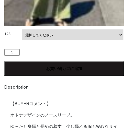
123
【Ladies】
Le
minor
お買い物カゴに追加
|
ル
ミ
Description
ノ
ア
Ailes
【BUYERコメント】
-
WHITE
オトナデザインのノースリーブ。
[20GF17104WHT]
ゆったり身幅と長めの着丈、少し隠れる腕も安心なサイ
個