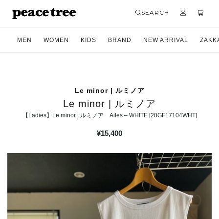
SEARCH
MEN
WOMEN
KIDS
BRAND
NEW ARRIVAL
ZAKK
Le minor | ルミノア
Le minor | ルミノア
【Ladies】Le minor | ルミノア Ailes – WHITE [20GF17104WHT]
¥
15,400