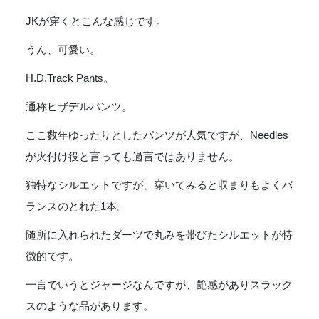
Track
Pant
JKが穿くとこんな感じです。
[POLY
うん、可愛い。
SMOOTH]
-
H.D.Track Pants。
GREEN
個
通称ヒザデルパンツ。
ここ数年ゆったりとしたパンツが人気ですが、Needles
が火付け役と言っても過言ではありません。
独特なシルエットですが、穿いてみると収まりもよくバ
ランスのとれた1本。
随所に入れられたダーツで丸みを帯びたシルエットが特
徴的です。
一言でいうとジャージなんですが、艶感がありスラック
スのような品があります。