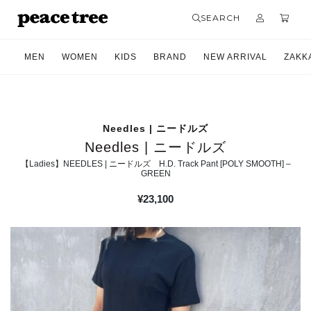
SEARCH
MEN
WOMEN
KIDS
BRAND
NEW ARRIVAL
ZAKK
Needles | ニードルズ
Needles | ニードルズ
【Ladies】NEEDLES | ニードルズ H.D. Track Pant [POLY SMOOTH] –
GREEN
¥
23,100