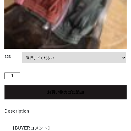
123
【Ladies】
NEEDLES
|
お買い物カゴに追加
ニ
ー
ド
Description
ル
ズ
H.D.
【BUYERコメント】