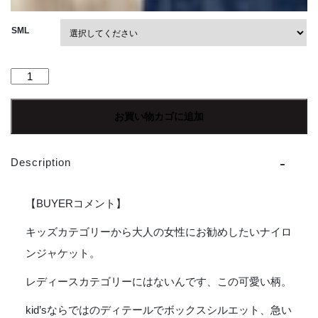
SML
【Ladies】
patagonia
|
お買い物カゴに追加
パ
タ
ゴ
Description
ニ
ア
Kid's
【BUYERコメント】
Baggies
Jacket
キッズカテゴリーから大人の女性にお勧めしたいナイロ
-
ンジャケット。
SARDINES
:
レディースカテゴリーにはないんです、この可愛い柄。
NATURAL
個
kid’sならではのディテールでボックスシルエット、急い