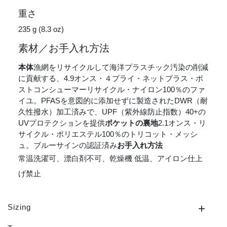
重さ
235 g (8.3 oz)
素材／お手入れ方法
本体
漁網をリサイクルして海洋プラスチック汚染の削減
に貢献する、4.9オンス・４プライ・ネットプラス・ポ
ストコンシューマーリサイクル・ナイロン100％のファ
イユ。PFASを意図的に添加せずに製造されたDWR（耐
久性撥水）加工済みで、UPF（紫外線防止指数）40+の
UVプロテクションを提供
ポケットの裏地
2.1オンス・リ
サイクル・ポリエステル100％のトリコット・メッシ
ュ。ブルーサインの認証済み
お手入れ方法
常温洗濯可、漂白剤不可、乾燥機 低温、アイロン仕上
げ禁止
Sizing