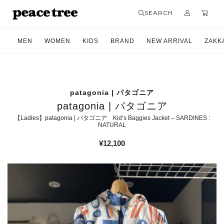
SEARCH
MEN
WOMEN
KIDS
BRAND
NEW ARRIVAL
ZAKK
patagonia | パタゴニア
patagonia | パタゴニア
【Ladies】patagonia | パタゴニア Kid’s Baggies Jacket – SARDINES :
NATURAL
¥
12,100