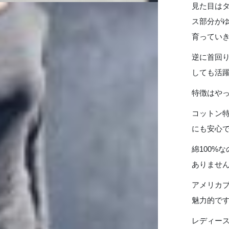
BLK-
見た目は
GY
ス部分が
個
育ってい
逆に首回
しても活
特徴はやっ
コットン
にも安心
綿100%
ありませ
アメリカ
魅力的で
レディー