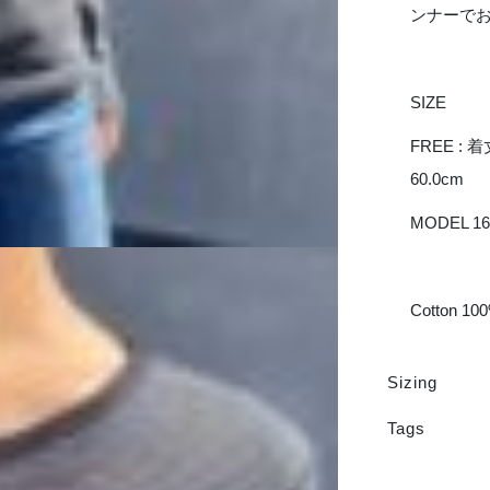
ンナーで
SIZE
FREE : 着
60.0cm
MODEL 16
Cotton 10
Sizing
Tags