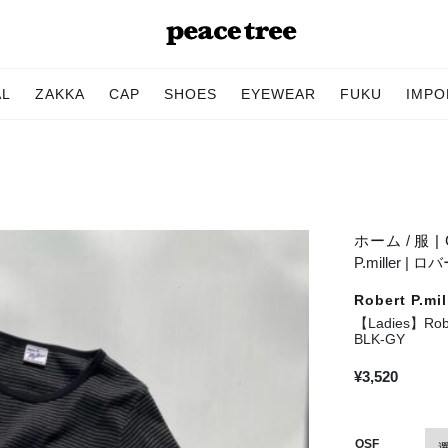
AL
ZAKKA
CAP
SHOES
EYEWEAR
FUKU
IMPO
ホーム
/
服 | 
P.miller | 
Robert P.
【Ladies】Rob
BLK-GY
¥
3,520
OSF