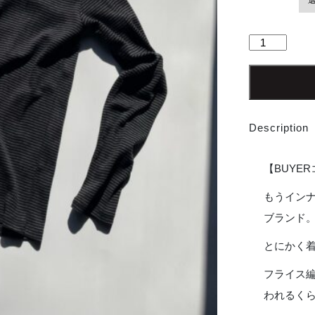
【Ladies】
Robert
P.miller
|
ロ
バ
Description
ー
ト
ピ
【BUYE
ー
ミ
もうイン
ラ
ブランド
ー
Panel-
とにかく
rib
L/S
フライス
Tee
われるく
-