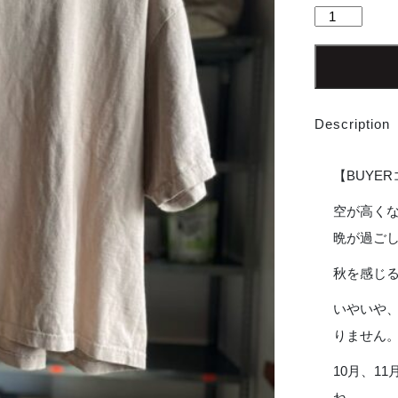
【Men's】
7.5oz
Drop
Shoulder
Big
Tee
Description
-
OATMEAL
個
【BUYE
空が高く
晩が過ご
秋を感じ
いやいや、
りません
10月、1
ね。