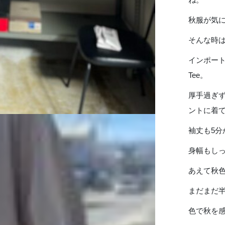
秋服が気
そんな時
インポート
Tee。
厚手過ぎず
ントに着
袖丈も5分
身幅もしっ
あえて秋
まだまだ
色で秋を