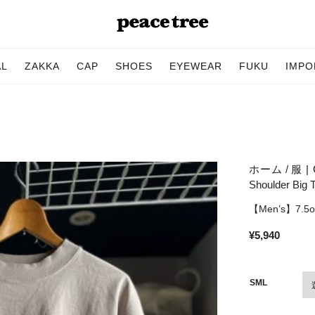
AL
ZAKKA
CAP
SHOES
EYEWEAR
FUKU
IMPO
ホーム
/
服 | 
Shoulder Big
【Men’s】7.5oz
¥
5,940
SML