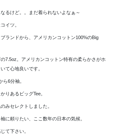
になるけど。。まだ着られないよなぁ～
はコイツ。
ブランドから、アメリカンコットン100%のBig
の7.5oz。アメリカンコットン特有の柔らかさがホ
ていて心地良いです。
から6分袖。
かりあるビッグTee。
色のみセレクトしました。
半袖に頼りたい、ここ数年の日本の気候。
感じて下さい。