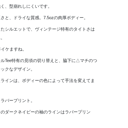
強く、型崩れしにくいです。
さと、ドライな質感。7.5ozの肉厚ボディー。
したシルエットで、ヴィンテージ特有のタイトさは
ん。
年イケますね。
ルTee特有の見頃の切り替えと、脇下に△マチのつ
シックなデザイン。
たラインは、ボディーの色によって手法を変えてま
、ラバープリント。
このダークネイビーの袖のラインはラバープリン