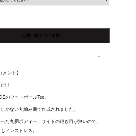
お買い物カゴに追加
Rコメント】
!!!
TADEのフットボールTee。
台しかない丸編み機で作成されました。
使った丸胴ボディー。サイドの継ぎ目が無いので、
てもノンストレス。