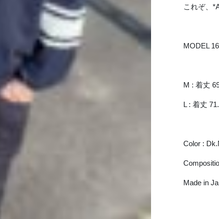
これぞ、*A
MODEL 16
M : 着丈 69
L : 着丈 71
Color : Dk
Compositio
Made in J