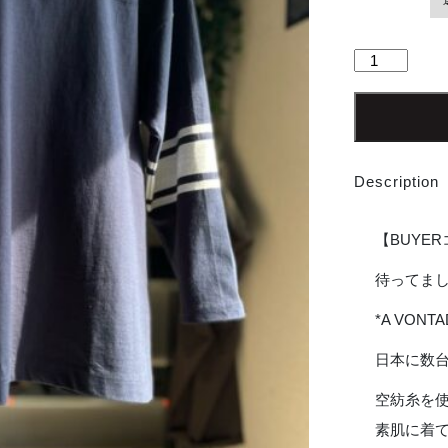
【Men's】
*A
VONTADE
|
ア
ボ
Description
ン
タ
ー
【BUYE
ジ
7.5oz
待ってました
FootBall
*A VON
T-
Shirt
日本に数
-
DK.NAVY
空紡糸を
個
素肌に着