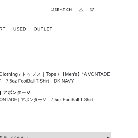
SEARCH
RT
USED
OUTLET
Clothing
/
トップス | Tops
/ 【Men’s】*A VONTADE
5oz FootBall T-Shirt – DK.NAVY
E | アボンタージ
ONTADE | アボンタージ 7.5oz FootBall T-Shirt –