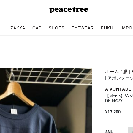
AL
ZAKKA
CAP
SHOES
EYEWEAR
FUKU
IMPO
ホーム
/
服 | 
| アボンタージ 7.
A VONTAD
【Men’s】*A V
DK.NAVY
¥
13,200
SML