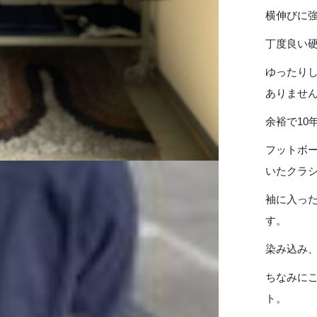
横伸びに
丁度良い硬
ゆったり
ありませ
余裕で10
フットボー
いたクラ
袖に入っ
す。
染み込み
ちなみに
ト。