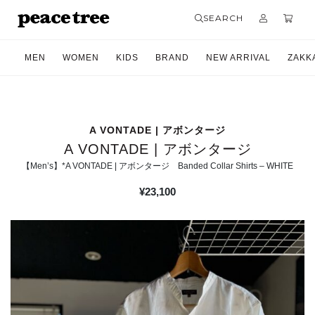
SEARCH
MEN
WOMEN
KIDS
BRAND
NEW ARRIVAL
ZAKK
A VONTADE | アボンタージ
A VONTADE | アボンタージ
【Men’s】*A VONTADE | アボンタージ Banded Collar Shirts – WHITE
¥
23,100