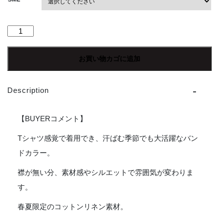
【Men's】
*A
VONTADE
お買い物カゴに追加
|
ア
ボ
Description
ン
タ
ー
【BUYERコメント】
ジ
Banded
Tシャツ感覚で着用でき、汗ばむ季節でも大活躍なバン
Collar
ドカラー。
Shirts
-
襟が無い分、素材感やシルエットで雰囲気が変わりま
WHITE
す。
個
春夏限定のコットンリネン素材。