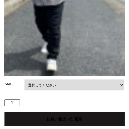
SML
【Men's】
*A
VONTADE
お買い物カゴに追加
|
ア