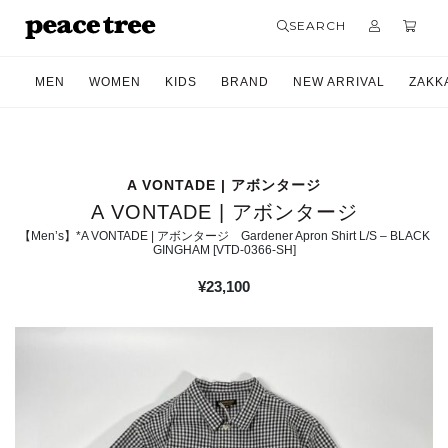
SEARCH
MEN
WOMEN
KIDS
BRAND
NEW ARRIVAL
ZAKK
A VONTADE | アボンタージ
A VONTADE | アボンタージ
【Men’s】*A VONTADE | アボンタージ Gardener Apron Shirt L/S – BLACK
GINGHAM [VTD-0366-SH]
¥
23,100