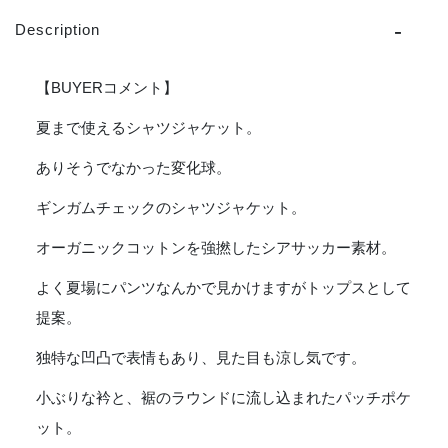
ボ
Description
ン
タ
ー
【BUYERコメント】
ジ
Gardener
夏まで使えるシャツジャケット。
Apron
ありそうでなかった変化球。
Shirt
L/S
ギンガムチェックのシャツジャケット。
-
BLACK
オーガニックコットンを強撚したシアサッカー素材。
GINGHAM
[VTD-
よく夏場にパンツなんかで見かけますがトップスとして
0366-
提案。
SH]
個
独特な凹凸で表情もあり、見た目も涼し気です。
小ぶりな衿と、裾のラウンドに流し込まれたパッチポケ
ット。