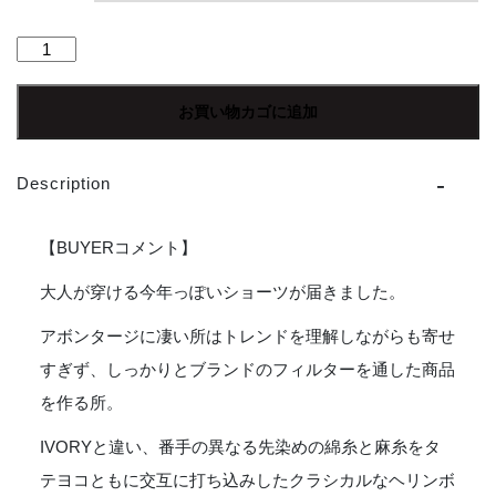
【Men's】
*A
VONTADE
お買い物カゴに追加
|
ア
ボ
Description
ン
タ
ー
【BUYERコメント】
ジ
Mil.Easy
大人が穿ける今年っぽいショーツが届きました。
Shorts
アボンタージに凄い所はトレンドを理解しながらも寄せ
-
DK.CHARCOAL
すぎず、しっかりとブランドのフィルターを通した商品
個
を作る所。
IVORYと違い、番手の異なる先染めの綿糸と麻糸をタ
テヨコともに交互に打ち込みしたクラシカルなヘリンボ