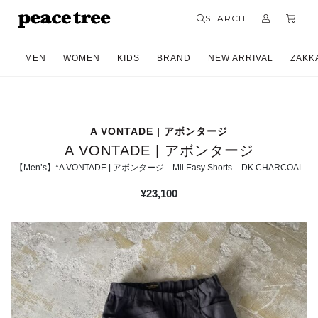
SEARCH
MEN
WOMEN
KIDS
BRAND
NEW ARRIVAL
ZAKK
A VONTADE | アボンタージ
A VONTADE | アボンタージ
【Men’s】*A VONTADE | アボンタージ Mil.Easy Shorts – DK.CHARCOAL
¥
23,100