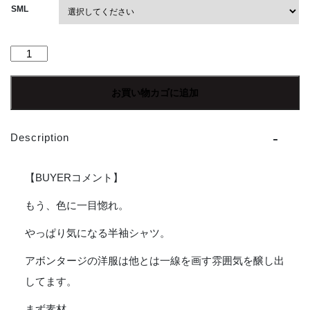
SML
【Men's】
*A
VONTADE
お買い物カゴに追加
|
ア
ボ
Description
ン
タ
ー
【BUYERコメント】
ジ
Open
もう、色に一目惚れ。
Collar
やっぱり気になる半袖シャツ。
Shirts
SS
アボンタージの洋服は他とは一線を画す雰囲気を醸し出
[Cotton/Linen
Hard
してます。
Twist
まず素材。