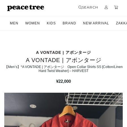
SEARCH
MEN
WOMEN
KIDS
BRAND
NEW ARRIVAL
ZAKK
A VONTADE | アボンタージ
A VONTADE | アボンタージ
【Men’s】*A VONTADE | アボンタージ Open Collar Shirts SS [Cotton/Linen
Hard Twist Weaher] – HARVEST
¥
22,000