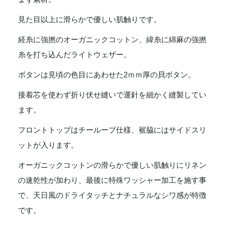
Weaher]
-
見た目以上に滑らかで優しい肌触りです。
HARVEST
個
経糸に強撚のオーガニックコットン、緯糸に綿麻の強撚
糸を打ち込んだライトウェザー。
ボタンは見頃の色目にあわせた2ｍｍ厚の貝ボタン。
接着芯を使わず折り伏せ縫いで運針を細かく縫製してい
ます。
フロントトップはチーループ仕様、裾脇にはサイドスリ
ットが入ります。
オーガニックコットンの滑らかで優しい肌触りにリネン
の速乾性が加わり、最後に特殊ワッシャー加工を施す事
で、天日風のドライタッチとナチュラルなシワ感が特徴
です。