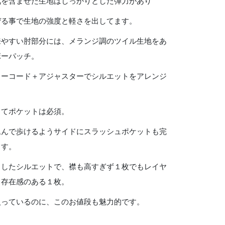
気を含ませた生地はしっかりとした弾力があり
ぜる事で生地の強度と軽さを出してます。
来やすい肘部分には、メランジ調のツイル生地をあ
ボーパッチ。
ローコード＋アジャスターでシルエットをアレンジ
。
ってポケットは必須。
込んで歩けるようサイドにスラッシュポケットも完
ます。
としたシルエットで、襟も高すぎず１枚でもレイヤ
も存在感のある１枚。
入っているのに、このお値段も魅力的です。