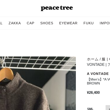
AL
ZAKKA
CAP
SHOES
EYEWEAR
FUKU
IMPO
ホーム
/
服 | 
VONTADE | ア
A VONTAD
【Men’s】*A V
BROWN
¥
26,400
SML