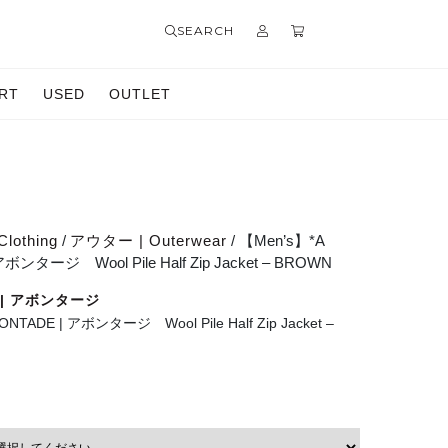
SEARCH
RT
USED
OUTLET
Clothing
/
アウター | Outerwear
/ 【Men’s】*A
ボンタージ Wool Pile Half Zip Jacket – BROWN
E | アボンタージ
ONTADE | アボンタージ Wool Pile Half Zip Jacket –