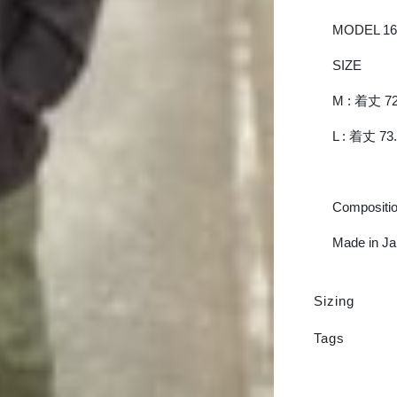
MODEL 16
SIZE
M : 着丈 72
L : 着丈 73
Compositio
Made in J
Sizing
Tags