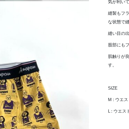
気が利い
縫製もフ
な状態で
縫い目の
股部にも
肌触りが
す。
SIZE
M : ウエスト
L : ウエスト