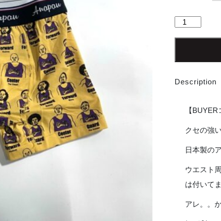
【Men's】
Anapau
|
ア
ナ
パ
Description
ウ
Basket
Ball
【BUYE
-
YELLOW
クセの強い
個
日本製の
ウエスト
は付いて
アレ。。