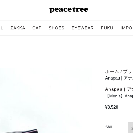
AL
ZAKKA
CAP
SHOES
EYEWEAR
FUKU
IMPO
ホーム
/
ブラン
Anapau | アナ
Anapau | 
【Men’s】Anap
¥
3,520
SML