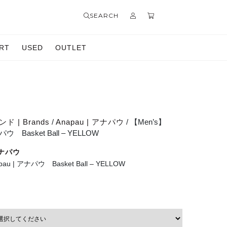
SEARCH
RT
USED
OUTLET
ド | Brands
/
Anapau | アナパウ
/ 【Men’s】
パウ Basket Ball – YELLOW
アナパウ
au | アナパウ Basket Ball – YELLOW