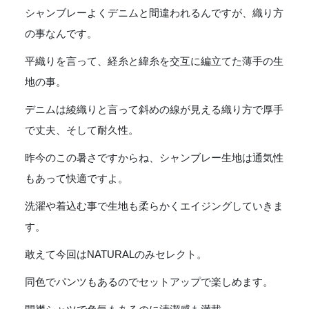
S/S
シャンブレーよくデニムと間違われるんですが、織り方
Shirts
-
の事なんです。
NATURAL
平織りを言って、経糸と緯糸を交互に編立てた薄手の生
個
地の事。
デニムは綾織りと言って斜めの線が見える織り方で厚手
で丈夫、そして耐久性。
昨今のこの暑さですからね、シャンブレー生地は通気性
もあって快適ですよ。
洗濯や着込む事で生地も柔らかくエイジングしていきま
す。
敢えて今回はNATURALのみセレクト。
同色でパンツもあるのでセットアップで楽しめます。