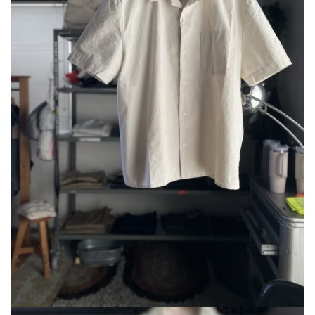
で
¥7,920
し
で
た。
す。