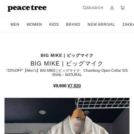
SEARCH
MEN
WOMEN
KIDS
BRAND
NEW ARRIVAL
ZAKK
BIG MIKE | ビッグマイク
BIG MIKE | ビッグマイク
“20%OFF”【Men’s】BIG MIKE | ビッグマイク Chambray Open Collar S/S
Shirts – NATURAL
元
現
¥
9,900
¥
7,920
の
在
価
の
格
価
は
格
¥9,900
は