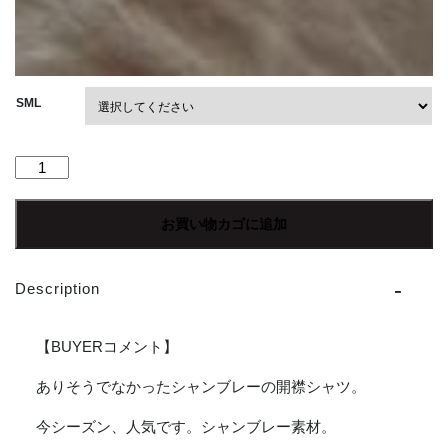
SML
"20%OFF"【Men's】
BIG
MIKE
お買い物カゴに追加
|
ビ
ッ
Description
グ
マ
イ
【BUYERコメント】
ク
Chambray
ありそうでなかったシャンブレーの開襟シャツ。
Open
今シーズン、人気です。シャンブレー素材。
Collar