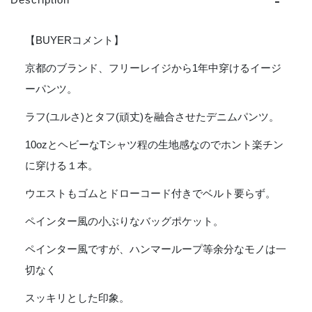
ー
レ
イ
【BUYERコメント】
ジ "10oz
DENIM"
京都のブランド、フリーレイジから1年中穿けるイージ
Rough
ーパンツ。
＆
Tough
ラフ(ユルさ)とタフ(頑丈)を融合させたデニムパンツ。
Easy
Pants
10ozとヘビーなTシャツ程の生地感なのでホント楽チン
-
に穿ける１本。
INDIGO
個
ウエストもゴムとドローコード付きでベルト要らず。
ペインター風の小ぶりなバッグポケット。
ペインター風ですが、ハンマーループ等余分なモノは一
切なく
スッキリとした印象。