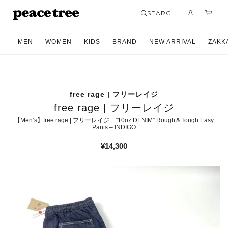
SEARCH
MEN
WOMEN
KIDS
BRAND
NEW ARRIVAL
ZAKK
free rage | フリーレイジ
free rage | フリーレイジ
【Men’s】free rage | フリーレイジ ”10oz DENIM” Rough＆Tough Easy
Pants – INDIGO
¥
14,300