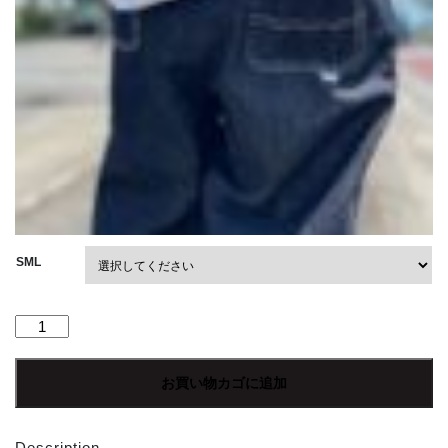
SML
【Men's】
free
rage
お買い物カゴに追加
|
フ
リ
Description