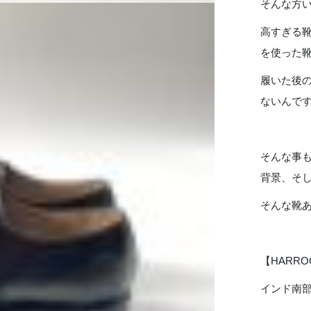
そんな方
高すぎる
を使った
履いた後
ないんで
そんな事
背景、そ
そんな靴あ
【HARRO
インド南