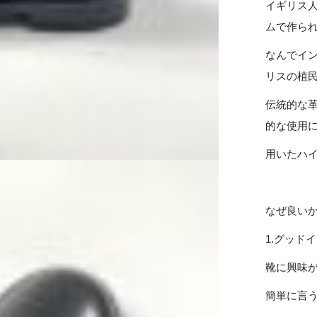
イギリス
ムで作ら
なんでイ
リスの植
伝統的な
的な使用
用いたハ
なぜ良い
1.グッド
靴に興味
簡単に言