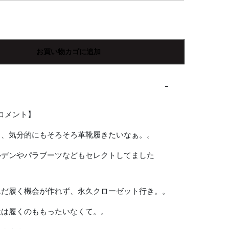
お買い物カゴに追加
Rコメント】
も、気分的にもそろそろ革靴履きたいなぁ。。
ルデンやパラブーツなどもセレクトしてました
んだ履く機会が作れず、永久クローゼット行き。。
近は履くのももったいなくて。。