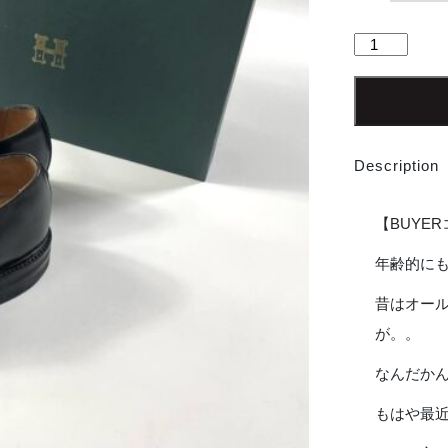
【Men's】
HARROGATE
|
ハ
ロ
ゲ
Description
イ
ト
EUSTON
【BUYE
-
BLACK
年齢的に
個
昔はオー
が。。
なんだか
もはや最