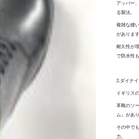
アッパー
る製法。
複雑な縫
がありま
耐久性が
で防水性
2.ダイナ
イギリス
革靴のソ
ム』があ
その中で
力。