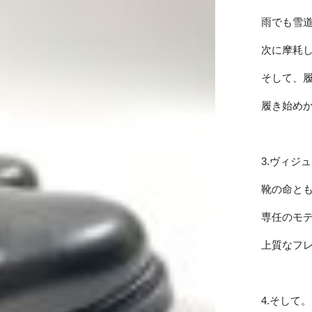
雨でも雪
次に摩耗
そして、
履き始め
3.ヴィジ
靴の命とも
専任のモ
上質なフ
4.そして