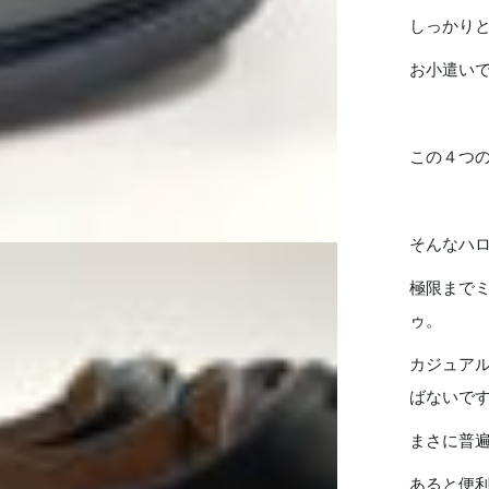
しっかり
お小遣い
この４つ
そんなハロ
極限まで
ゥ。
カジュア
ばないで
まさに普
あると便