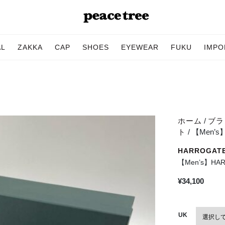
AL
ZAKKA
CAP
SHOES
EYEWEAR
FUKU
IMPO
ホーム
/
ブラン
ト
/ 【Men’
HARROGAT
【Men’s】HA
¥
34,100
UK