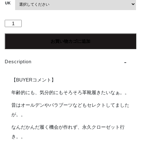
UK
【Men's】
HARROGATE
|
お買い物カゴに追加
ハ
ロ
ゲ
Description
イ
ト
KILBURN
【BUYERコメント】
-
BLACK
年齢的にも、気分的にもそろそろ革靴履きたいなぁ。。
個
昔はオールデンやパラブーツなどもセレクトしてました
が。。
なんだかんだ履く機会が作れず、永久クローゼット行
き。。