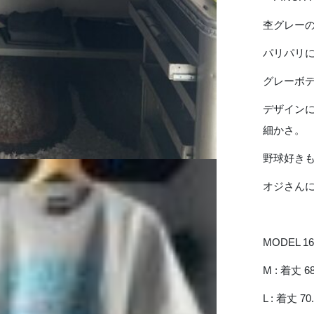
杢グレー
パリパリ
グレーボ
デザイン
細かさ。
野球好き
オジさん
MODEL 16
M : 着丈 68
L : 着丈 70