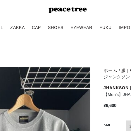
AL
ZAKKA
CAP
SHOES
EYEWEAR
FUKU
IMPO
ホーム
/
服 | 
ジャンクソン Pin
JHANKSON
【Men’s】JHA
¥
6,600
SML