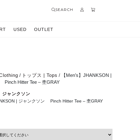
SEARCH
RT
USED
OUTLET
Clothing
/
トップス | Tops
/ 【Men’s】JHANKSON |
ch Hitter Tee – 杢GRAY
 | ジャンクソン
NKSON | ジャンクソン Pinch Hitter Tee – 杢GRAY