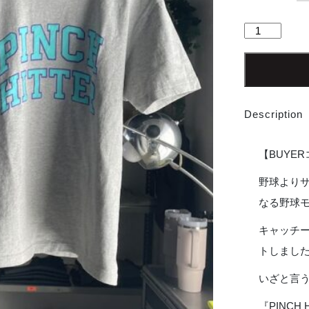
【Men's】
JHANKSON
|
ジ
ャ
ン
Description
ク
ソ
ン
【BUYE
Pinch
Hitter
野球より
Tee
なる野球モ
-
杢
キャッチ
GRAY
トしまし
個
いざと言
『PINCH 