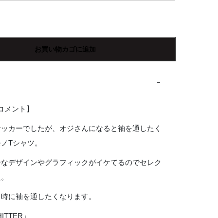
お買い物カゴに追加
Rコメント】
サッカーでしたが、オジさんになると袖を通したく
ノTシャツ。
ーなデザインやグラフィックがイケてるのでセレク
た。
う時に袖を通したくなります。
HITTER』