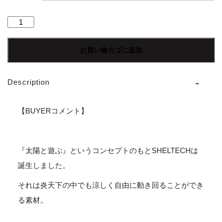
【Men's】
Less
by
お買い物カゴに追加
SHELTECH
|
シ
Description
ェ
ル
テ
【BUYERコメント】
ッ
ク
Open
『太陽と遊ぶ』というコンセプトのもとSHELTECHは
Collar
Shirt
誕生しました。
-
BLACK
それは炎天下の中でも涼しく自由に動き回ることができ
個
る素材。