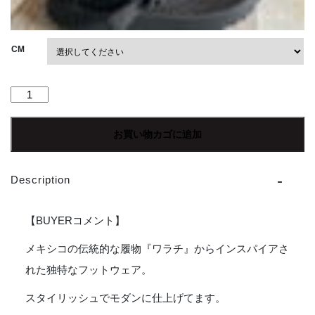
CM
【Men's】
MALIBU
SANDALS
お買い物カゴに追加
|
マ
リ
Description
ブ
サ
ン
【BUYERコメント】
ダ
ル
メキシコの伝統的な履物『ワラチ』からインスパイアさ
ズ
れた独特なフットウェア。
Surfrider
-
スタイリッシュでモダンに仕上げてます。
BLACK