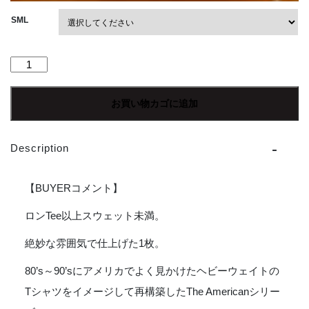
SML
【Men's】
melple
|
お買い物カゴに追加
メ
イ
プ
Description
ル
The
American
【BUYERコメント】
Ringer
L/S
ロンTee以上スウェット未満。
-
絶妙な雰囲気で仕上げた1枚。
BLACK
個
80’s～90’sにアメリカでよく見かけたヘビーウェイトの
Tシャツをイメージして再構築したThe Americanシリー