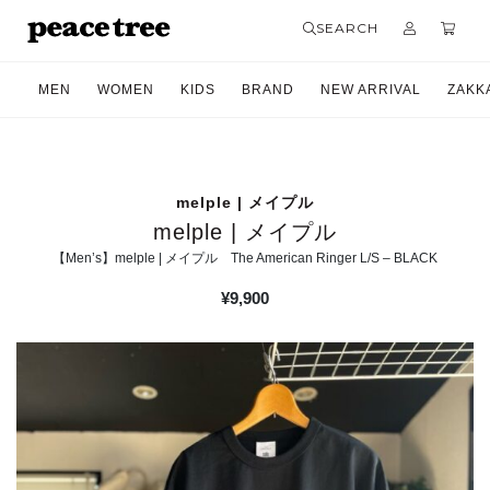
SEARCH
MEN
WOMEN
KIDS
BRAND
NEW ARRIVAL
ZAKK
melple | メイプル
melple | メイプル
【Men’s】melple | メイプル The American Ringer L/S – BLACK
¥
9,900