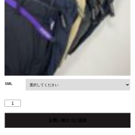
SML
【Men's】
melple
|
お買い物カゴに追加
メ
イ