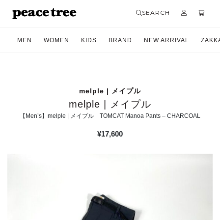
SEARCH
MEN
WOMEN
KIDS
BRAND
NEW ARRIVAL
ZAKK
melple | メイプル
melple | メイプル
【Men’s】melple | メイプル TOMCAT Manoa Pants – CHARCOAL
¥
17,600