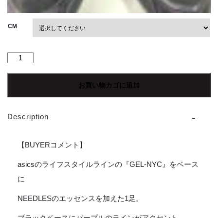
CM
【Men's】
NEEDLES
|
お買い物カゴに追加
ニ
ー
ド
Description
ル
ズ
《NEEDLES》
【BUYERコメント】
×《ASICS》
GEL-
asicsのライフスタイルラインの『GEL-NYC』をベース
NYC
に
-
BLACK
NEEDLESのエッセンスを加えた1足。
個
ブラックベースにパープルのラインがアクセント。