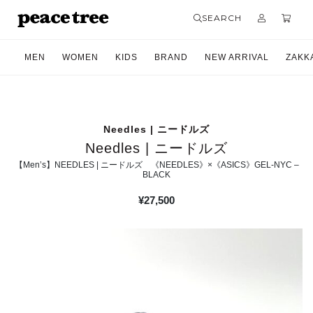
SEARCH
MEN
WOMEN
KIDS
BRAND
NEW ARRIVAL
ZAKK
Needles | ニードルズ
Needles | ニードルズ
【Men’s】NEEDLES | ニードルズ 《NEEDLES》×《ASICS》GEL-NYC –
BLACK
¥
27,500