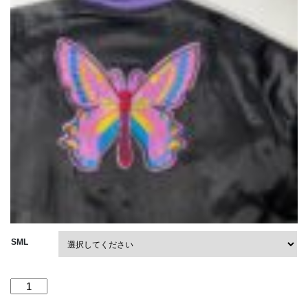
SML
【Men's】
NEEDLES