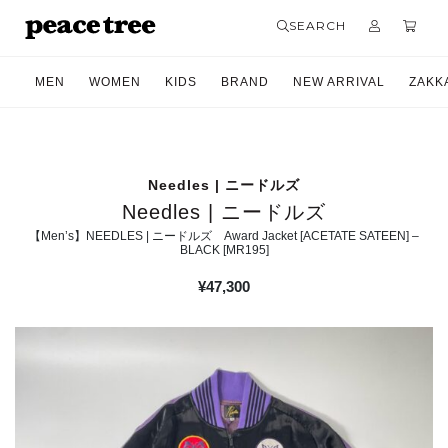
SEARCH
MEN
WOMEN
KIDS
BRAND
NEW ARRIVAL
ZAKK
Needles | ニードルズ
Needles | ニードルズ
【Men’s】NEEDLES | ニードルズ Award Jacket [ACETATE SATEEN] –
BLACK [MR195]
¥
47,300