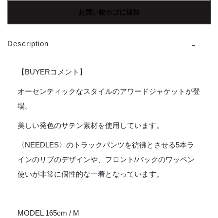
|
お買い物カゴに追加
ニ
ー
ド
Description
ル
ズ
Award
【BUYERコメント】
Jacket
[ACETATE
オーセンティックなスタイルのアワードジャケットが登
SATEEN]
場。
-
BLACK
美しい発色のサテン素材を使用しています。
[MR195]
個
〈NEEDLES〉のトラックパンツを彷彿とさせる5本ラ
インのリブのデザインや、フロント/バックのワッペン
使いが非常に個性的な一着となっています。
MODEL 165cm / M