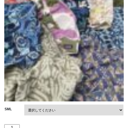
SML
"20%OFF"【Men's】