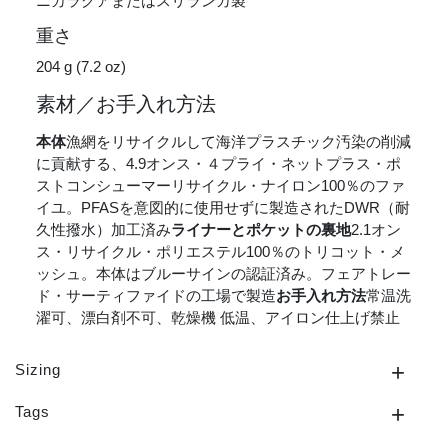
ニカラグアまたはスリランカ製
重さ
204 g (7.2 oz)
素材／お手入れ方法
本体
漁網をリサイクルして海洋プラスチック汚染の削減
に貢献する、4.9オンス・４プライ・ネットプラス・ポ
ストコンシューマーリサイクル・ナイロン100％のファ
イユ。PFASを意図的に使用せずに製造されたDWR（耐
久性撥水）加工済み
ライナーとポケットの裏地
2.1オン
ス・リサイクル・ポリエステル100％のトリコット・メ
ッシュ。本体はブルーサインの認証済み。フェアトレー
ド・サーティファイドの工場で製造
お手入れ方法
常温洗
濯可、漂白剤不可、乾燥機 低温、アイロン仕上げ禁止
Sizing
Tags