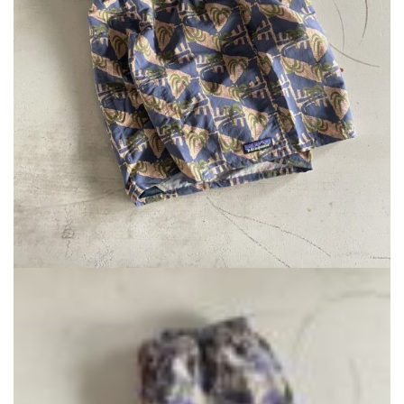
で
¥7,920
し
で
た。
す。