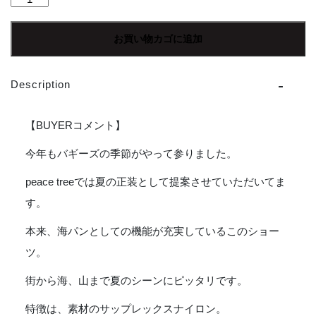
patagonia
|
お買い物カゴに追加
パ
タ
ゴ
Description
ニ
ア
Baggies
【BUYERコメント】
Shorts
〔5inc〕-
今年もバギーズの季節がやって参りました。
JAGUAR
peace treeでは夏の正装として提案させていただいてま
GEO
:
す。
DOLOMITE
BLUE
本来、海パンとしての機能が充実しているこのショー
[JGDO]
ツ。
個
街から海、山まで夏のシーンにピッタリです。
特徴は、素材のサップレックスナイロン。