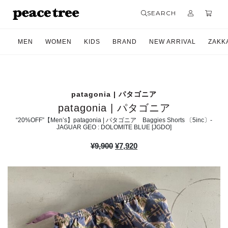
SEARCH
MEN
WOMEN
KIDS
BRAND
NEW ARRIVAL
ZAKK
patagonia | パタゴニア
patagonia | パタゴニア
“20%OFF”【Men’s】patagonia | パタゴニア Baggies Shorts 〔5inc〕-
JAGUAR GEO : DOLOMITE BLUE [JGDO]
元
現
¥
9,900
¥
7,920
の
在
価
の
格
価
は
格
¥9,900
は