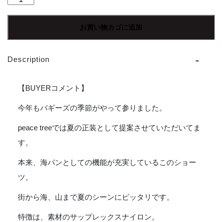
patagonia
|
お買い物カゴに追加
パ
タ
ゴ
Description
ニ
ア
Baggies
【BUYERコメント】
Shorts
〔5inc〕-
今年もバギーズの季節がやって参りました。
TROPICLIMB
peace treeでは夏の正装として提案させていただいてま
:
NEW
す。
NAVY
[TCLN]
本来、海パンとしての機能が充実しているこのショー
個
ツ。
街から海、山まで夏のシーンにピッタリです。
特徴は、素材のサップレックスナイロン。