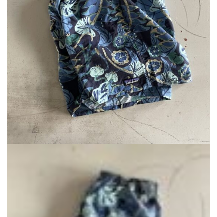
で
¥7,920
し
で
た。
す。