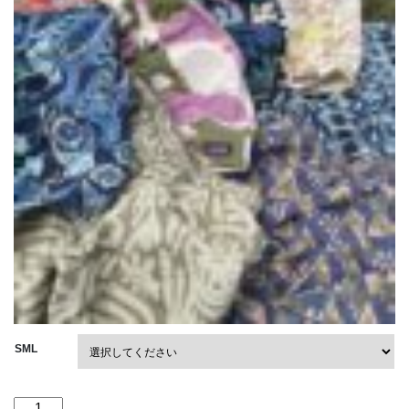
SML
"20%OFF"【Men's】