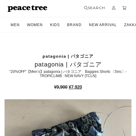
SEARCH
MEN
WOMEN
KIDS
BRAND
NEW ARRIVAL
ZAKK
patagonia | パタゴニア
patagonia | パタゴニア
“20%OFF”【Men’s】patagonia | パタゴニア Baggies Shorts 〔5inc〕-
TROPICLIMB : NEW NAVY [TCLN]
元
現
¥
9,900
¥
7,920
の
在
価
の
格
価
は
格
¥9,900
は