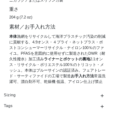
ニカラグアまたはスリランカ製
重さ
204 g (7.2 oz)
素材／お手入れ方法
本体
漁網をリサイクルして海洋プラスチック汚染の削減
に貢献する、4.9オンス・４プライ・ネットプラス・ポ
ストコンシューマーリサイクル・ナイロン100％のファ
イユ。PFASを意図的に使用せずに製造されたDWR（耐
久性撥水）加工済み
ライナーとポケットの裏地
2.1オン
ス・リサイクル・ポリエステル100％のトリコット・メ
ッシュ。本体はブルーサインの認証済み。フェアトレー
ド・サーティファイドの工場で製造
お手入れ方法
常温洗
濯可、漂白剤不可、乾燥機 低温、アイロン仕上げ禁止
Sizing
Tags