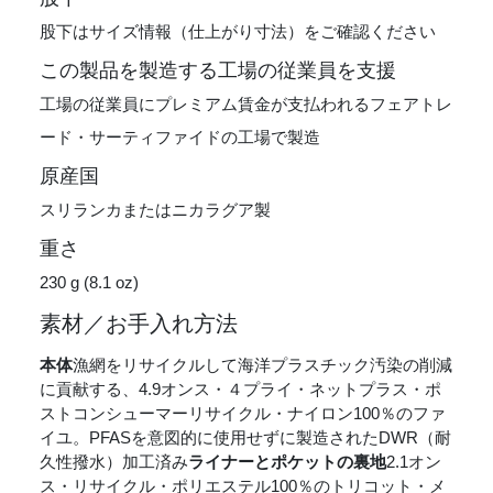
股下はサイズ情報（仕上がり寸法）をご確認ください
この製品を製造する工場の従業員を支援
工場の従業員にプレミアム賃金が支払われるフェアトレ
ード・サーティファイドの工場で製造
原産国
スリランカまたはニカラグア製
重さ
230 g (8.1 oz)
素材／お手入れ方法
本体
漁網をリサイクルして海洋プラスチック汚染の削減
に貢献する、4.9オンス・４プライ・ネットプラス・ポ
ストコンシューマーリサイクル・ナイロン100％のファ
イユ。PFASを意図的に使用せずに製造されたDWR（耐
久性撥水）加工済み
ライナーとポケットの裏地
2.1オン
ス・リサイクル・ポリエステル100％のトリコット・メ