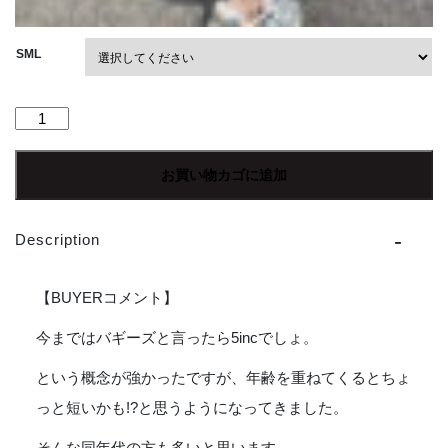
SML
【Men's】
patagonia
|
お買い物カゴに追加
パ
タ
ゴ
Description
ニ
ア
Men's
【BUYERコメント】
Baggies
Long
今まではバギーズと言ったら5incでしょ。
〔7inc〕-
という概念が強かったですが、年齢を重ねてくるとちょ
FORGE
GREY
っと短いかも!?と思うようになってきました。
W/FORGE
GREY
そんな同年代の方も多いと思います。