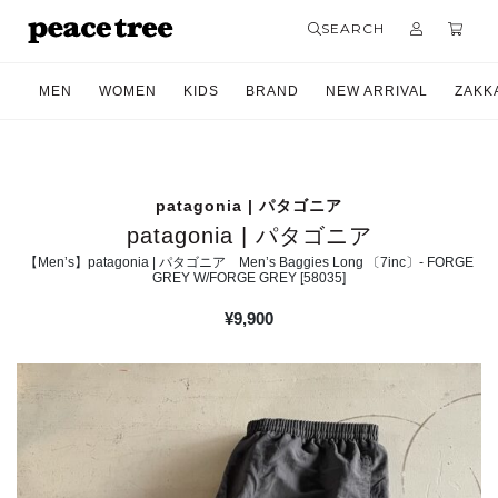
SEARCH
MEN
WOMEN
KIDS
BRAND
NEW ARRIVAL
ZAKK
patagonia | パタゴニア
patagonia | パタゴニア
【Men’s】patagonia | パタゴニア Men’s Baggies Long 〔7inc〕- FORGE
GREY W/FORGE GREY [58035]
¥
9,900