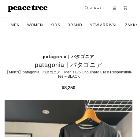
SEARCH
MEN
WOMEN
KIDS
BRAND
NEW ARRIVAL
ZAKK
patagonia | パタゴニア
patagonia | パタゴニア
【Men’s】patagonia | パタゴニア Men’s L/S Chouinard Crest Responsibili-
Tee – BLACK
¥
8,250