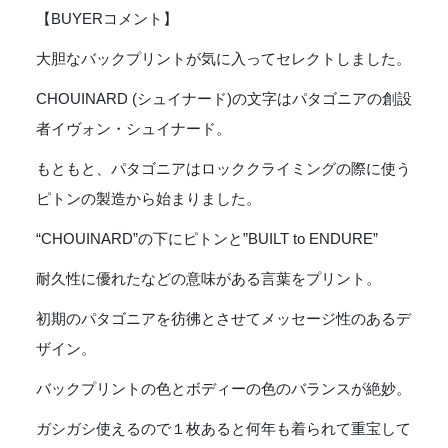
Men's
【BUYERコメント】
L/S
Chouinard
大胆なバックプリントが気に入ってセレクトしました。
Crest
CHOUINARD (シュイナード)の文字はパタゴニアの創設
Responsibili-
Tee
者イヴォン・シュイナード。
-
BLACK
もともと、パタゴニアはロッククライミングの際に使う
個
ピトンの製造から始まりました。
“CHOUINARD”の下にピトンと”BUILT to ENDURE”
耐久性に優れたなどの意味がある言葉をプリント。
初期のパタゴニアを彷彿とさせてメッセージ性のあるデ
ザイン。
バックプリントの色とボディーの色のバランスが絶妙。
ガシガシ使えるので１枚あると何年も着られて重宝して