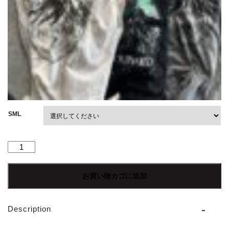
SML
【Men's】
patagonia
|
お買い物カゴに追加
パ
タ
ゴ
Description
ニ
ア