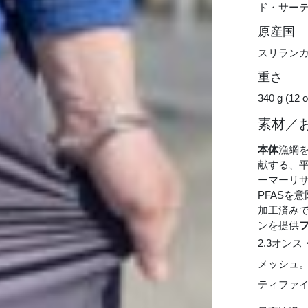
ド・サー
原産国
スリラン
重さ
340 g (12 o
素材／
本体
漁網
献する、平
ーマーリサ
PFASを
加工済みで
ンを提供
2.3オン
メッシュ
ティファ