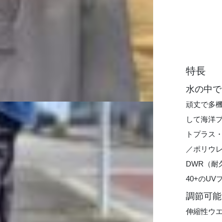
特長
水の中で
頑丈で多
して海洋
トプラス・
／ポリウレ
DWR（耐
40+のU
調節可能
伸縮性ウ