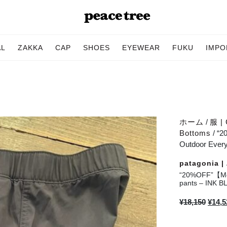
AL
ZAKKA
CAP
SHOES
EYEWEAR
FUKU
IMPO
ホーム
/
服 | 
Bottoms
/ “
Outdoor Ever
patagonia
“20%OFF”【Me
pants – INK 
元
¥
18,150
¥
14,5
の