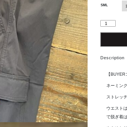
価
SML
格
は
"20%OFF"【M
¥18,1
patagonia
|
で
パ
し
タ
た。
ゴ
Description
ニ
ア
Men's
【BUYE
Outdoor
Everyday
ネーミン
pants
ストレッ
-
INK
ウエスト
BLACK
個
で脱ぎ着