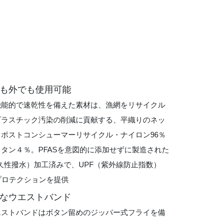
も外でも使用可能
機能的で速乾性を備えた素材は、漁網をリサイクル
プラスチック汚染の削減に貢献する、平織りのネッ
ポストコンシューマーリサイクル・ナイロン96％
タン４％。PFASを意図的に添加せずに製造された
久性撥水）加工済みで、UPF（紫外線防止指数）
Vプロテクションを提供
なウエストバンド
エストバンドはボタン留めのジッパー式フライを備