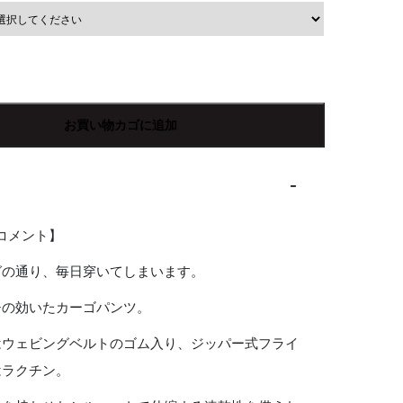
の
価
格
en's】
50
は
¥14,520
お買い物カゴに追加
で
す。
Rコメント】
グの通り、毎日穿いてしまいます。
チの効いたカーゴパンツ。
はウェビングベルトのゴム入り、ジッパー式フライ
はラクチン。