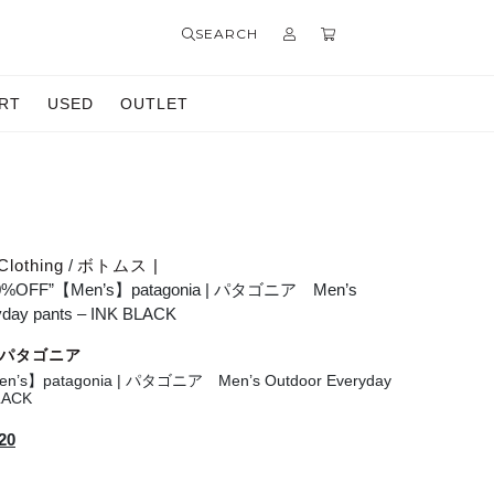
SEARCH
RT
USED
OUTLET
Clothing
/
ボトムス |
20%OFF”【Men’s】patagonia | パタゴニア Men’s
yday pants – INK BLACK
 | パタゴニア
n’s】patagonia | パタゴニア Men’s Outdoor Everyday
BLACK
現
20
在