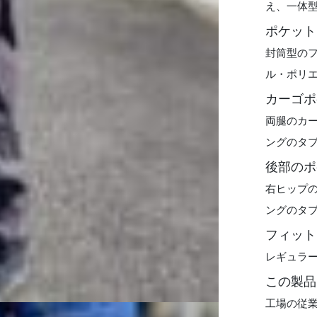
え、一体
ポケット
封筒型の
ル・ポリエ
カーゴポ
両腿のカ
ングのタ
後部のポ
右ヒップ
ングのタ
フィット
レギュラ
この製品
工場の従