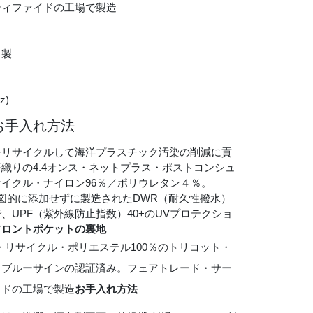
ティファイドの工場で製造
カ製
z)
お手入れ方法
をリサイクルして海洋プラスチック汚染の削減に貢
織りの4.4オンス・ネットプラス・ポストコンシュ
イクル・ナイロン96％／ポリウレタン４％。
意図的に添加せずに製造されたDWR（耐久性撥水）
、UPF（紫外線防止指数）40+のUVプロテクショ
フロントポケットの裏地
ス・リサイクル・ポリエステル100％のトリコット・
。ブルーサインの認証済み。フェアトレード・サー
イドの工場で製造
お手入れ方法