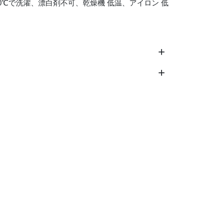
0℃で洗濯、漂白剤不可、乾燥機 低温、アイロン 低