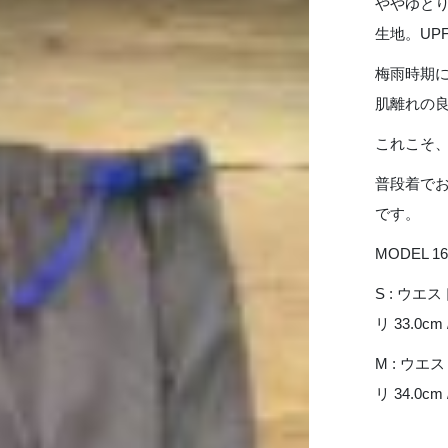
ややゆと
生地。UP
梅雨時期
肌離れの
これこそ
普段着で
です。
MODEL 16
S : ウエスト
リ 33.0cm
M : ウエスト
リ 34.0cm