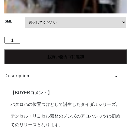
SML
"20%OFF"【Men's】
patagonia
|
お買い物カゴに追加
パ
タ
ゴ
Description
ニ
ア
Men's
【BUYERコメント】
Tidal
Threads
パタロハの位置づけとして誕生したタイダルシリーズ。
Shirt
テンセル・リヨセル素材のメンズのアロハシャツは初め
-
SHELLY
てのリリースとなります。
SHELLY