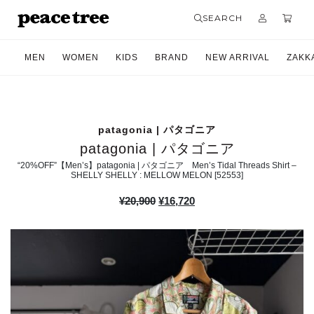
SEARCH
MEN
WOMEN
KIDS
BRAND
NEW ARRIVAL
ZAKK
patagonia | パタゴニア
patagonia | パタゴニア
“20%OFF”【Men’s】patagonia | パタゴニア Men’s Tidal Threads Shirt –
SHELLY SHELLY : MELLOW MELON [52553]
元
現
¥
20,900
¥
16,720
の
在
価
の
格
価
は
格
¥20,900
は