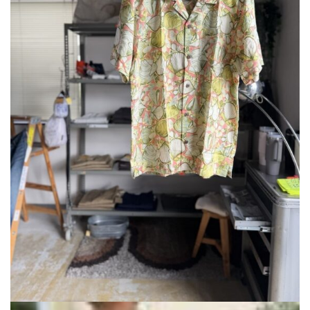
で
¥16,720
し
で
た。
す。