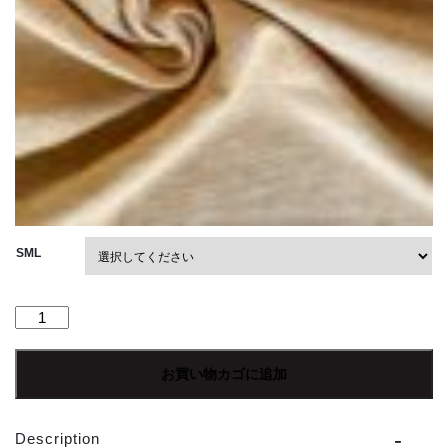
SML
【Men's】
patagonia
|
お買い物カゴに追加
パ
タ
ゴ
Description
ニ