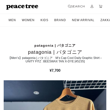
SEARCH
MEN
WOMEN
KIDS
BRAND
NEW ARRIVAL
ZAKK
patagonia | パタゴニア
patagonia | パタゴニア
【Men’s】patagonia | パタゴニア M’s Cap Cool Daily Graphic Shirt –
UNITY FITZ : BEESWAX TAN X-DYE [45235]
¥
7,700