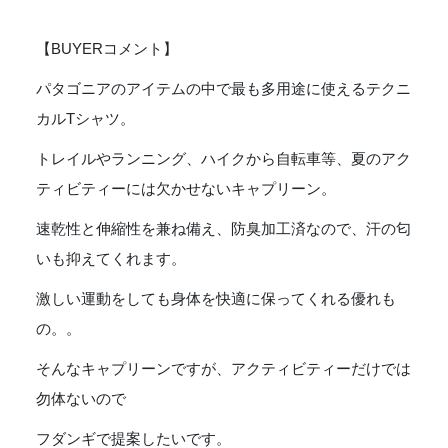
ア
M's
【BUYERコメント】
Cap
Cool
パタゴニアのアイテムの中で最も多用途に使えるテクニ
Daily
カルTシャツ。
Graphic
Shirt
トレイルやランニング、ハイクから自転車等、夏のアク
-
ティビティーには欠かせないキャプリーン。
UNITY
FITZ
速乾性と伸縮性を兼ね備え、防臭加工済なので、汗の匂
:
いも抑えてくれます。
BEESWAX
TAN
激しい運動をしても身体を快適に保ってくれる優れも
X-
の。。
DYE
[45235]
そんなキャプリーンですが、アクティビティーだけでは
個
勿体ないので
フダンギで提案したいです。