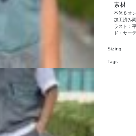
素材
本体８オン
加工済み両
ラスト：平
ド・サー
Sizing
Tags