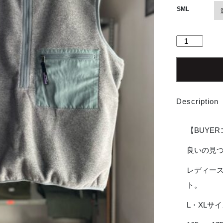
SML
【Men's】
patagonia
|
パ
タ
ゴ
Description
ニ
ア
W's
【BUYE
Synch
Vest
良いの見
-
レディー
NICKEL
W/NOUVEAU
ト。
GREEN
[22950]
L・XLサ
個