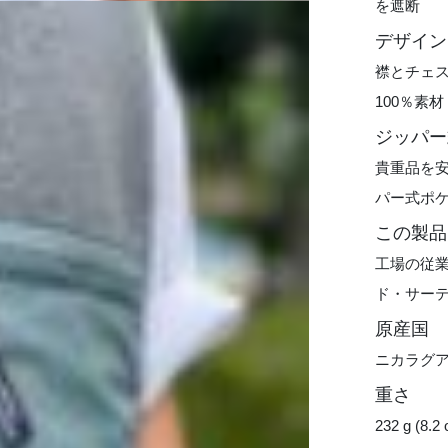
を遮断
デザイン
襟とチェ
100％素材
ジッパー
貴重品を
パー式ポ
この製品
工場の従
ド・サー
原産国
ニカラグ
重さ
232 g (8.2 