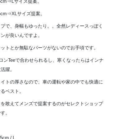
175cm⇒Lサイズ提案。
185cm⇒XLサイズ提案。
ップで、身幅もゆったり。。全然レディースっぽく
インが良いんですよ。
ケットとか無駄なパーツがないのでお手頃です。
ロンTeeで合わせられるし、寒くなったらはインナ
大活躍。
ェイトの厚さなので、車の運転や家の中でも快適に
けるベスト。
スを敢えてメンズで提案するのがセレクトショップ
です。
5cm / L