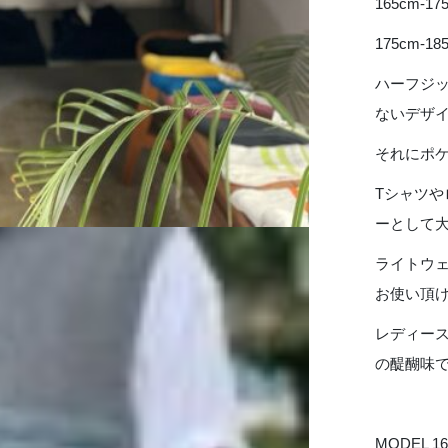
165cm-
175cm-
ハーフジ
ないデザ
それにポ
Tシャツや
ーとして
ライトウ
お使い頂
レディー
の醍醐味
MODEL 16