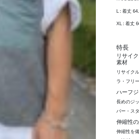
L : 着丈 64
XL : 着丈 6
特長
リサイク
素材
リサイクル
ラ・フリ
ハーフジ
長めのジ
バー・ス
伸縮性の
伸縮性を