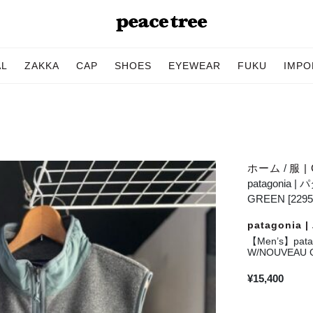
AL
ZAKKA
CAP
SHOES
EYEWEAR
FUKU
IMPO
ホーム
/
服 | 
patagonia |
GREEN [2295
patagonia
【Men’s】pata
W/NOUVEAU G
¥
15,400