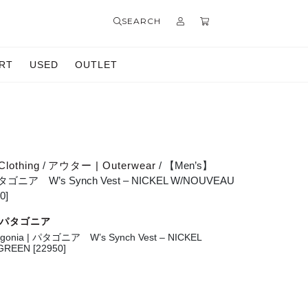
SEARCH
RT
USED
OUTLET
Clothing
/
アウター | Outerwear
/ 【Men’s】
 パタゴニア W’s Synch Vest – NICKEL W/NOUVEAU
0]
 | パタゴニア
gonia | パタゴニア W’s Synch Vest – NICKEL
REEN [22950]