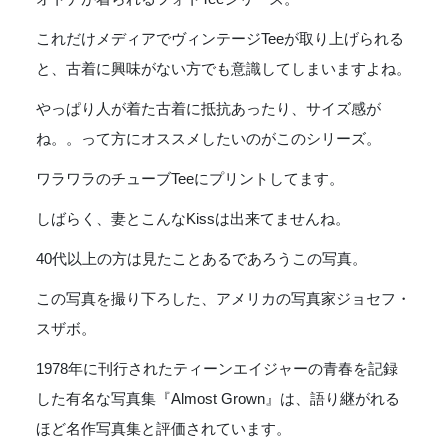
ー
これだけメディアでヴィンテージTeeが取り上げられる
ツ
Printable
と、古着に興味がない方でも意識してしまいますよね。
Tube
Tee
やっぱり人が着た古着に抵抗あったり、サイズ感が
"JOSEPH
ね。。って方にオススメしたいのがこのシリーズ。
SZABO"
-
ワラワラのチューブTeeにプリントしてます。
KISS
個
しばらく、妻とこんなKissは出来てませんね。
40代以上の方は見たことあるであろうこの写真。
この写真を撮り下ろした、アメリカの写真家ジョセフ・
スザボ。
1978年に刊行されたティーンエイジャーの青春を記録
した有名な写真集『Almost Grown』は、語り継がれる
ほど名作写真集と評価されています。