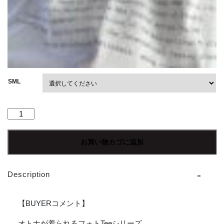
SML
【Men's】
WALLA
WALLA
お買い物カゴに追加
SPORT
|
ワ
Description
ラ
ワ
ラ
【BUYERコメント】
ス
ポ
オトナが着られるフォトTeeシリーズ。