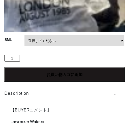
SML
【Unesex】
Red
Hot
お買い物カゴに追加
Chili
Peppers
×
Description
Lawrence
Watson
Photo
【BUYERコメント】
Grahic
S/S
Lawrence Watson
Tee