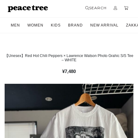
SEARCH
MEN
WOMEN
KIDS
BRAND
NEW ARRIVAL
ZAKK
【Unesex】Red Hot Chili Peppers × Lawrence Watson Photo Grahic S/S Tee
– WHITE
¥
7,480