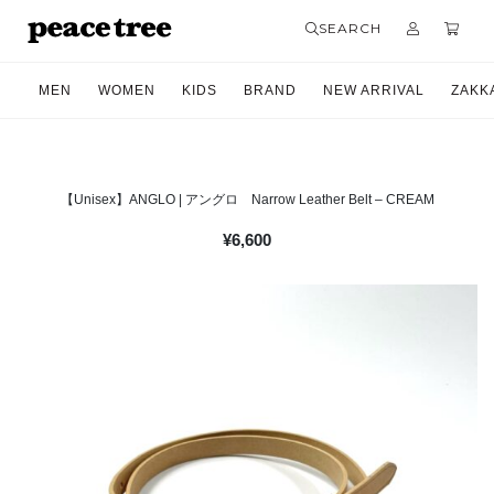
SEARCH
MEN
WOMEN
KIDS
BRAND
NEW ARRIVAL
ZAKK
【Unisex】ANGLO | アングロ Narrow Leather Belt – CREAM
¥
6,600