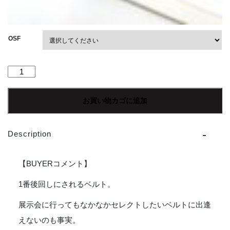
OSF
【Unisex】
ANGLO
|
お買い物カゴに追加
ア
ン
グ
Description
ロ
Narrow
Leather
【BUYERコメント】
Belt
-
1番後回しにされるベルト。
CREAM
展示会に行ってもなかなかセレクトしたいベルトに出逢
個
えないのも事実。