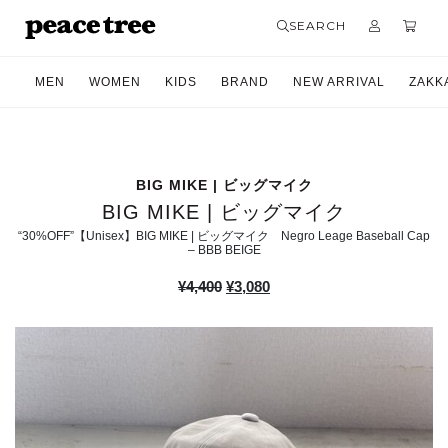
SEARCH
MEN
WOMEN
KIDS
BRAND
NEW ARRIVAL
ZAKK
BIG MIKE | ビッグマイク
BIG MIKE | ビッグマイク
“30%OFF”【Unisex】BIG MIKE | ビッグマイク Negro Leage Baseball Cap
– BBB BEIGE
元
現
¥
4,400
¥
3,080
の
在
価
の
格
価
は
格
¥4,400
は