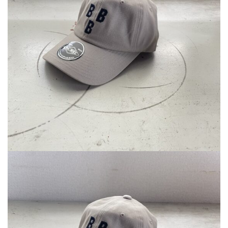
で
¥3,080
し
で
た。
す。