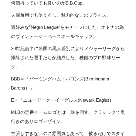
Negro
何個持っていても良いのがB.B.Cap。
Leage
夫婦兼用でも使えるし、魅力的なこのプライス。
Baseball
Cap
通好みな”Negro League”をモチーフにした、オトナの為
-
BBB
のヴィンテージ・ベースボールキャップ。
BEIGE
20世紀前半に米国の黒人差別によりメジャーリーグから
個
排除された選手たちが結成した、独自のプロ野球リー
グ。
BBB＝「バーミングハム・バロンズ(Birmingham
Barons）」
E＝「ニューアーク・イーグルス(Newark Eagles)」
MLBの定番チームロゴとは一線を画す、クラシックで奥
行きのありロゴデザイン。
主張しすぎないのに雰囲気もあって、被るだけでスタイ