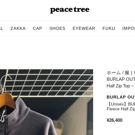
AL
ZAKKA
CAP
SHOES
EYEWEAR
FUKU
IMPO
ホーム
/
服 | 
BURLAP OU
Half Zip Top 
BURLAP O
【Unisex】B
Fleece Half Z
¥
26,400