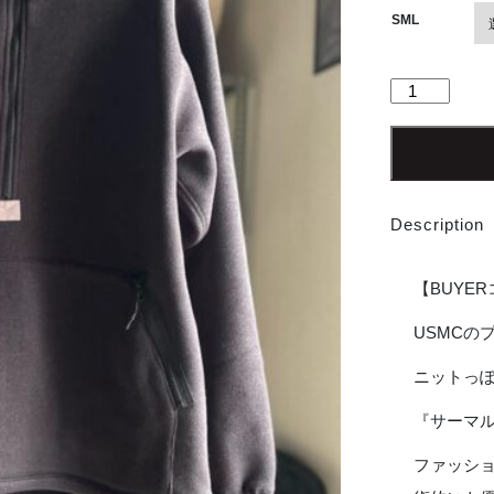
SML
【Unisex】
BURLAP
OUTFITTER
|
バ
ー
Description
ラ
ッ
プ
【BUYE
ア
ウ
USMCの
ト
ニットっぽく
フ
ィ
『サーマ
ッ
タ
ファッシ
ー