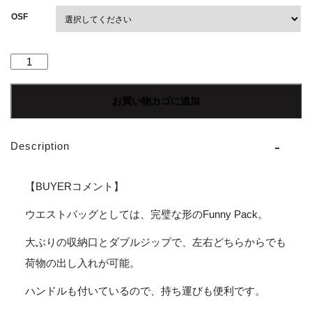
OSF
【Unisex】
City
To
お買い物カゴに追加
Summit
|
シ
Description
テ
ィ
ー
【BUYERコメント】
ト
ゥ
ウエストバッグとしては、完璧な形のFunny Pack。
ー
大ぶりの収納口とダブルジップで、左右どちらからでも
サ
ミ
荷物の出し入れが可能。
ッ
ト
ハンドルも付いているので、持ち運びも便利です。
Funny