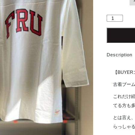
【Unisex】
free
rage
|
フ
リ
Description
ー
レ
イ
【BUYE
ジ
Heavyweight
古着ブー
Football
これだけ
Tee
『FRU』
てる方も
-
WHITE
とは言え
個
らっしゃ