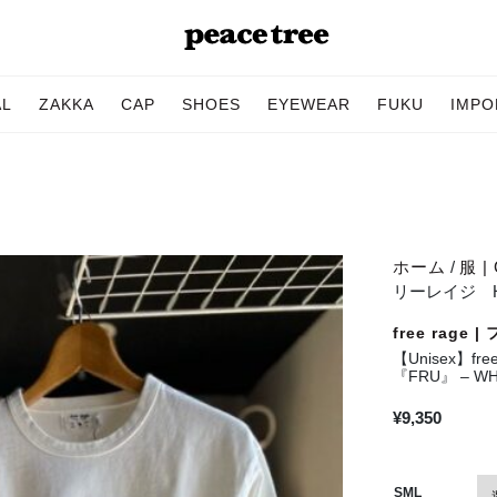
AL
ZAKKA
CAP
SHOES
EYEWEAR
FUKU
IMPO
ホーム
/
服 | 
リーレイジ Heav
free rage
【Unisex】fre
『FRU』 – WH
¥
9,350
SML