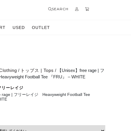
SEARCH
RT
USED
OUTLET
Clothing
/
トップス | Tops
/ 【Unisex】free rage | フ
yweight Football Tee 『FRU』 – WHITE
 | フリーレイジ
e rage | フリーレイジ Heavyweight Football Tee
ITE