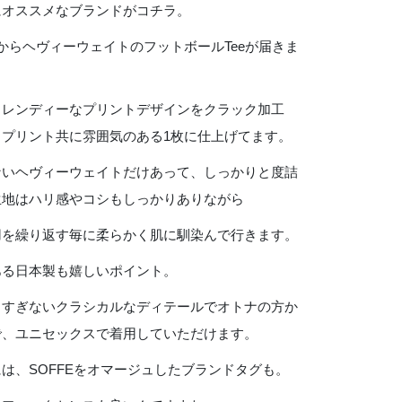
にオススメなブランドがコチラ。
rage”からヘヴィーウェイトのフットボールTeeが届きま
トレンディーなプリントデザインをクラック加工
クプリント共に雰囲気のある1枚に仕上げてます。
ないヘヴィーウェイトだけあって、しっかりと度詰
生地はハリ感やコシもしっかりありながら
用を繰り返す毎に柔らかく肌に馴染んで行きます。
ある日本製も嬉しいポイント。
しすぎないクラシカルなディテールでオトナの方か
で、ユニセックスで着用していただけます。
は、SOFFEをオマージュしたブランドタグも。