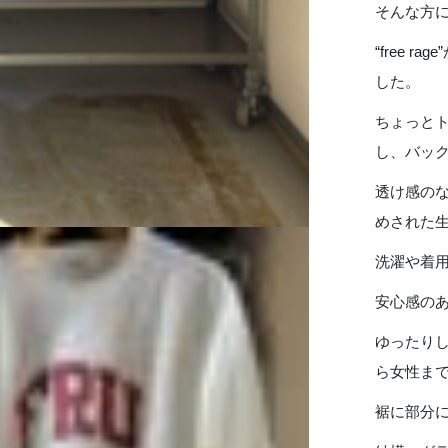
そんな方
“free 
した。
ちょっと
し、バッ
透け感の
めされた
洗濯や着
安心感の
ゆったり
ら女性ま
裾に部分に