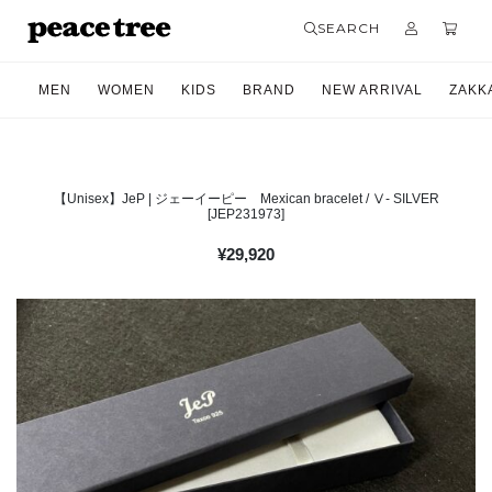
SEARCH
MEN
WOMEN
KIDS
BRAND
NEW ARRIVAL
ZAKK
【Unisex】JeP | ジェーイーピー Mexican bracelet / Ⅴ- SILVER
[JEP231973]
¥
29,920