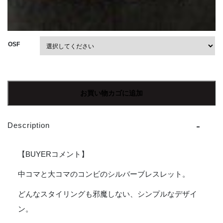
OSF
【Unisex】
JeP
お買い物カゴに追加
|
ジ
ェ
Description
ー
イ
ー
【BUYERコメント】
ピ
ー
中コマと大コマのコンビのシルバーブレスレット。
Mexican
どんなスタイリングも邪魔しない、シンプルなデザイ
bracelet
/
ン。
Ⅴ-