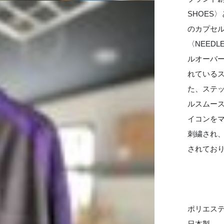
SHOES
のカプセ
〈NEED
ルオーバ
れているス
た、ステ
ルスムー
イコンを
刺繍され、
されてお
ポリエステ
日本製