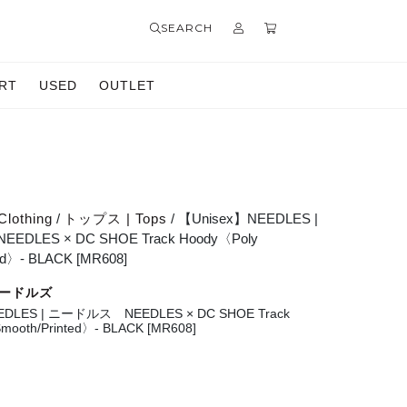
SEARCH
RT
USED
OUTLET
Clothing
/
トップス | Tops
/ 【Unisex】NEEDLES |
DLES × DC SHOE Track Hoody〈Poly
ed〉- BLACK [MR608]
 ニードルズ
EDLES | ニードルス NEEDLES × DC SHOE Track
mooth/Printed〉- BLACK [MR608]