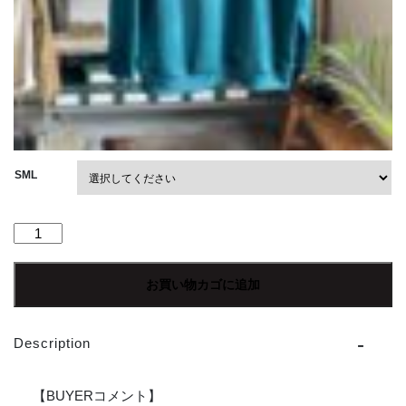
SML
【Unisex】
NEEDLES
|
お買い物カゴに追加
ニ
ー
ド
Description
ル
ズ
L/S
【BUYERコメント】