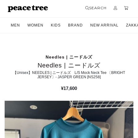
SEARCH
MEN
WOMEN
KIDS
BRAND
NEW ARRIVAL
ZAKK
Needles | ニードルズ
Needles | ニードルズ
【Unisex】NEEDLES | ニードルズ L/S Mock Neck Tee 〔BRIGHT
JERSEY〕- JASPER GREEN [NS258]
¥
17,600