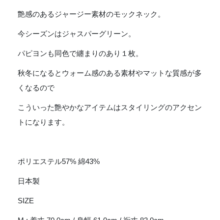
Mock
Neck
艶感のあるジャージー素材のモックネック。
Tee
今シーズンはジャスパーグリーン。
〔BRIGHT
JERSEY〕-
パピヨンも同色で纏まりのあり１枚。
JASPER
GREEN
秋冬になるとウォーム感のある素材やマットな質感が多
[NS258]
くなるので
個
こういった艶やかなアイテムはスタイリングのアクセン
トになります。
ポリエステル57% 綿43%
日本製
SIZE